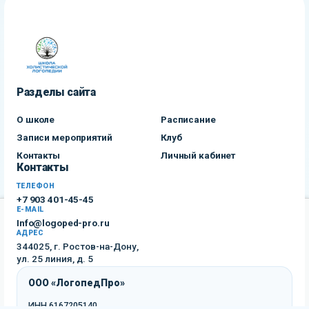
Разделы сайта
О школе
Расписание
Записи мероприятий
Клуб
Контакты
Личный кабинет
Контакты
ТЕЛЕФОН
+7 903 401-45-45
E-MAIL
Info@logoped-pro.ru
Мы используем cookies, чтобы сайт работал корректно и
АДРЕС
становился лучше. Продолжая пользоваться сайтом, вы
Your browser is not supported. Please
344025, г. Ростов-на-Дону,
соглашаетесь с использованием cookies в соответствии с
ул. 25 линия, д. 5
нашей
use the latest version of Chrome,
Политикой конфиденциальности
Firefox or Safari.
ООО «ЛогопедПро»
Отклонить
Принять
ИНН 6167205140